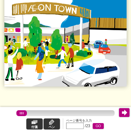
ページ番号を入力
/
23
GO
付箋
ペン