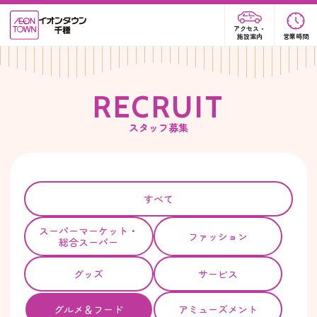
アクセス・
施設案内
営業時間
R
E
C
R
U
I
T
スタッフ募集
すべて
スーパー
マーケット・
ファッション
総合スーパー
グッズ
サービス
グルメ＆フード
アミューズメント