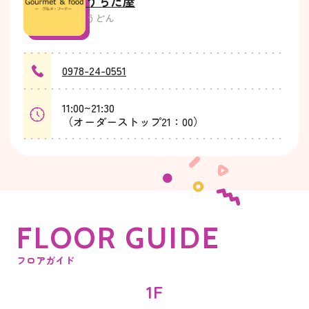
うちだ屋
うどん
0978-24-0551
11:00~21:30
（オーダーストップ21：00）
F
L
O
O
R
G
U
I
D
E
フロアガイド
1F