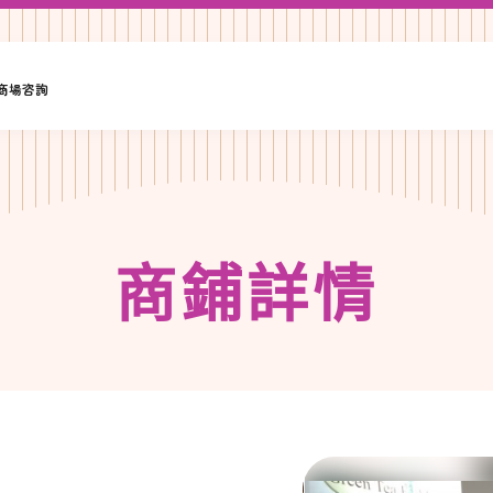
·商場咨詢
商
鋪
詳
情