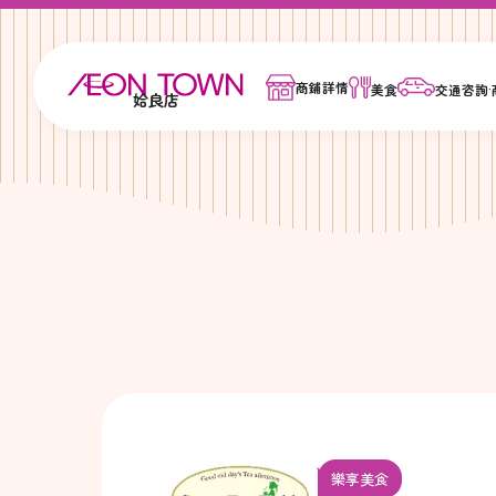
商鋪詳情
美食
交通咨詢
姶良店
樂享美食