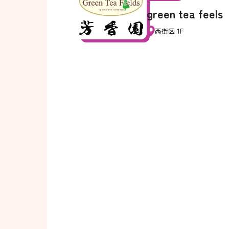
green tea feels
西街区 1F