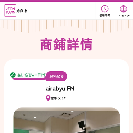
姶良店
營業時間
Language
商
鋪
詳
情
服務配套
airabyu FM
东街区 1F