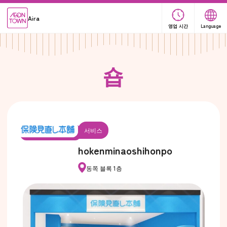
Aira
영업 시간
Language
숍
서비스
hokenminaoshihonpo
동쪽 블록 1층