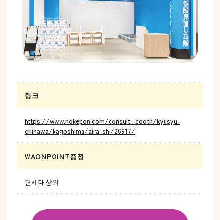
링크
https://www.hokepon.com/consult_booth/kyusyu-
okinawa/kagoshima/aira-shi/26917/
WAONPOINT증정
면세대상외