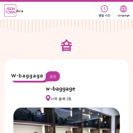
Aira
영업 시간
Language
숍
굿즈
w-baggage
서쪽 블록 2층