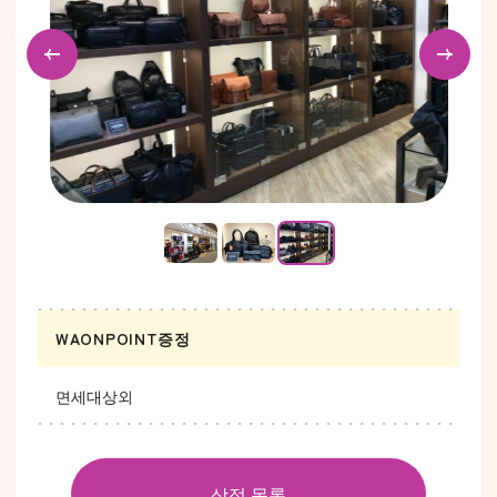
…
WAONPOINT증정
면세대상외
상점 목록