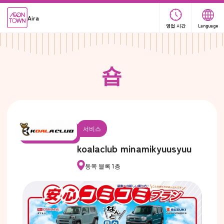
Aira
영업 시간
Language
숍
서비스
koalaclub minamikyuusyuu
동쪽 블록 1층